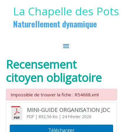
Aller au contenu
Aller au pied de page
La Chapelle des Pots
Naturellement dynamique
MENU
PRINCIPAL
Recensement
citoyen obligatoire
Impossible de trouver la fiche : R54668.xml
MINI-GUIDE ORGANISATION JDC
PDF
| 892,56 Ko
| 24 Février 2026
Télécharger