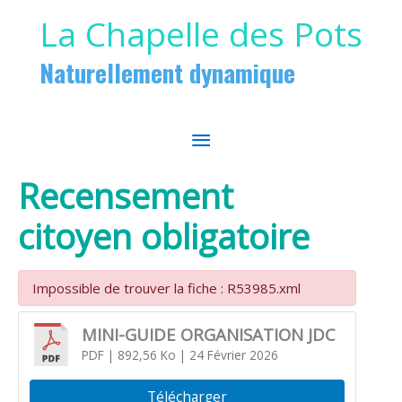
Aller au contenu
Aller au pied de page
La Chapelle des Pots
Naturellement dynamique
MENU
PRINCIPAL
Recensement
citoyen obligatoire
Impossible de trouver la fiche : R53985.xml
MINI-GUIDE ORGANISATION JDC
PDF
| 892,56 Ko
| 24 Février 2026
Télécharger