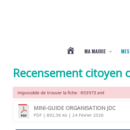
Aller au contenu
Aller au pied de page
MA MAIRIE
MES
ACTUALITÉS
Recensement citoyen o
DE
Impossible de trouver la fiche : R53973.xml
LA
MINI-GUIDE ORGANISATION JDC
PDF
| 892,56 Ko
| 24 Février 2026
CHAPELLE