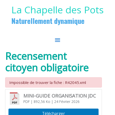
Aller au contenu
Aller au pied de page
La Chapelle des Pots
Naturellement dynamique
MENU
PRINCIPAL
Recensement
citoyen obligatoire
Impossible de trouver la fiche : R42045.xml
MINI-GUIDE ORGANISATION JDC
PDF
| 892,56 Ko
| 24 Février 2026
Télécharger