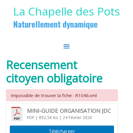
Aller au contenu
Aller au pied de page
La Chapelle des Pots
Naturellement dynamique
MENU
PRINCIPAL
Recensement
citoyen obligatoire
Impossible de trouver la fiche : R1046.xml
MINI-GUIDE ORGANISATION JDC
PDF
| 892,56 Ko
| 24 Février 2026
Télécharger