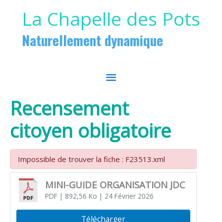
Aller au contenu
Aller au pied de page
La Chapelle des Pots
Naturellement dynamique
MENU
PRINCIPAL
Recensement
citoyen obligatoire
Impossible de trouver la fiche : F23513.xml
MINI-GUIDE ORGANISATION JDC
PDF
| 892,56 Ko
| 24 Février 2026
Télécharger