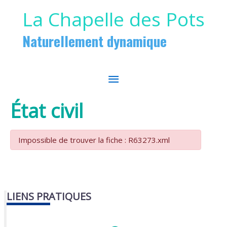
Aller au contenu
Aller au pied de page
La Chapelle des Pots
Naturellement dynamique
MENU
PRINCIPAL
État civil
Impossible de trouver la fiche : R63273.xml
LIENS PRATIQUES