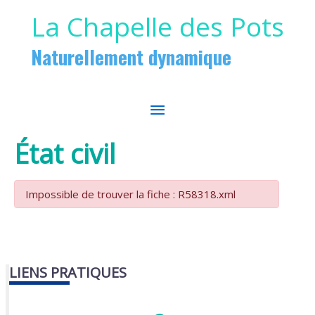
Aller au contenu
Aller au pied de page
La Chapelle des Pots
Naturellement dynamique
MENU
PRINCIPAL
État civil
Impossible de trouver la fiche : R58318.xml
LIENS PRATIQUES