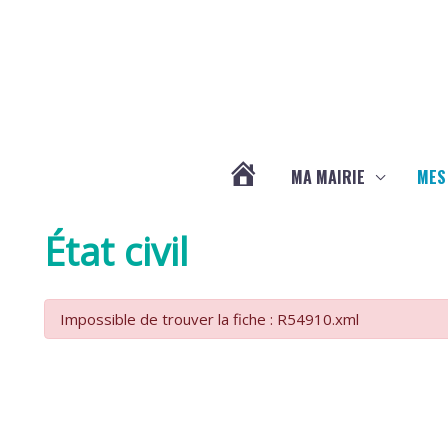
Aller au contenu
Aller au pied de page
MA MAIRIE
MES
ACTUALITÉS
État civil
DE
Impossible de trouver la fiche : R54910.xml
LA
CHAPELLE