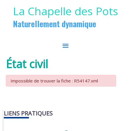
Aller au contenu
Aller au pied de page
La Chapelle des Pots
Naturellement dynamique
MENU
PRINCIPAL
État civil
Impossible de trouver la fiche : R54147.xml
LIENS PRATIQUES