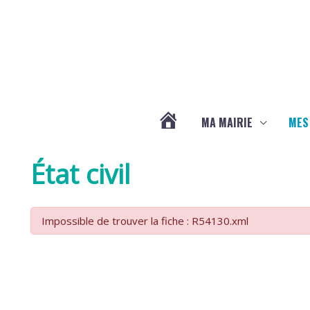
Aller au contenu
Aller au pied de page
MA MAIRIE
MES
ACTUALITÉS
État civil
DE
Impossible de trouver la fiche : R54130.xml
LA
CHAPELLE