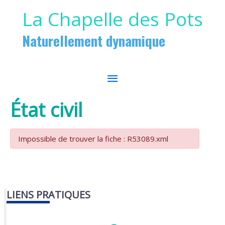
Aller au contenu
Aller au pied de page
La Chapelle des Pots
Naturellement dynamique
MENU
PRINCIPAL
État civil
Impossible de trouver la fiche : R53089.xml
LIENS PRATIQUES