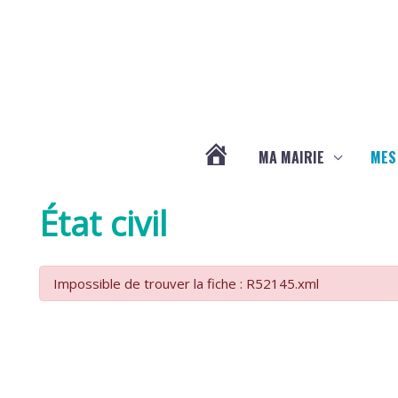
Aller au contenu
Aller au pied de page
MA MAIRIE
MES
ACTUALITÉS
État civil
DE
Impossible de trouver la fiche : R52145.xml
LA
CHAPELLE