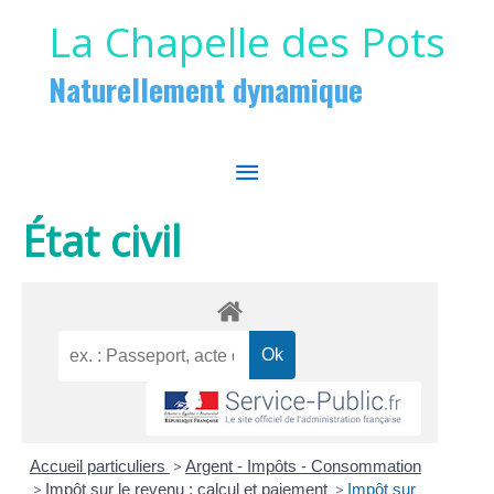
Aller au contenu
Aller au pied de page
La Chapelle des Pots
Naturellement dynamique
MENU
PRINCIPAL
État civil
Accueil particuliers
>
Argent - Impôts - Consommation
>
Impôt sur le revenu : calcul et paiement
>
Impôt sur