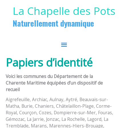
Aller au contenu
Aller au pied de page
La Chapelle des Pots
Naturellement dynamique
MENU
PRINCIPAL
Papiers d’identité
Voici les communes du Département de la
Charente Maritime équipées d’un dispositif de
recueil
Aigrefeuille, Archiac, Aulnay, Aytré, Beauvais-sur-
Matha, Burie, Chaniers, Châtelaillon-Plage, Corme-
Royal, Courçon, Cozes, Dompierre-sur-Mer, Fouras,
Gémozac, La Jarrie, Jonzac, La Rochelle, Lagord, La
Tremblade, Marans, Marennes-Hiers-Brouage,