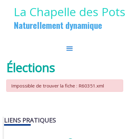
Aller au contenu
Aller au pied de page
La Chapelle des Pots
Naturellement dynamique
MENU
PRINCIPAL
Élections
Impossible de trouver la fiche : R60351.xml
LIENS PRATIQUES