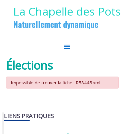
Aller au contenu
Aller au pied de page
La Chapelle des Pots
Naturellement dynamique
MENU
PRINCIPAL
Élections
Impossible de trouver la fiche : R58445.xml
LIENS PRATIQUES