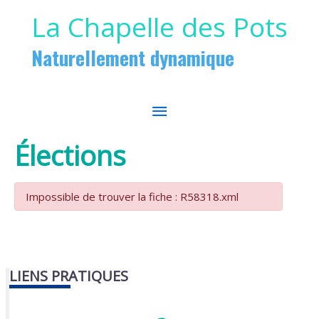
Aller au contenu
Aller au pied de page
La Chapelle des Pots
Naturellement dynamique
MENU
PRINCIPAL
Élections
Impossible de trouver la fiche : R58318.xml
LIENS PRATIQUES