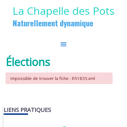
Aller au contenu
Aller au pied de page
La Chapelle des Pots
Naturellement dynamique
MENU
PRINCIPAL
Élections
Impossible de trouver la fiche : R51855.xml
LIENS PRATIQUES