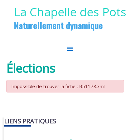
Aller au contenu
Aller au pied de page
La Chapelle des Pots
Naturellement dynamique
MENU
PRINCIPAL
Élections
Impossible de trouver la fiche : R51178.xml
LIENS PRATIQUES