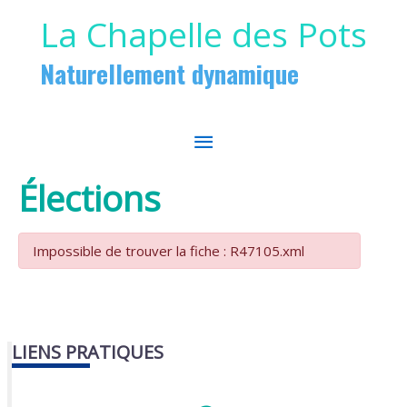
Aller au contenu
Aller au pied de page
La Chapelle des Pots
Naturellement dynamique
MENU
PRINCIPAL
Élections
Impossible de trouver la fiche : R47105.xml
LIENS PRATIQUES