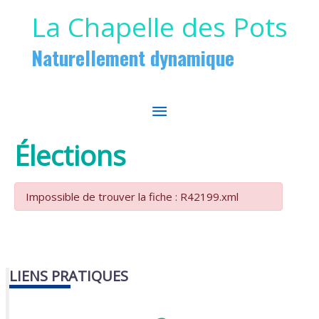
Aller au contenu
Aller au pied de page
La Chapelle des Pots
Naturellement dynamique
MENU
PRINCIPAL
Élections
Impossible de trouver la fiche : R42199.xml
LIENS PRATIQUES