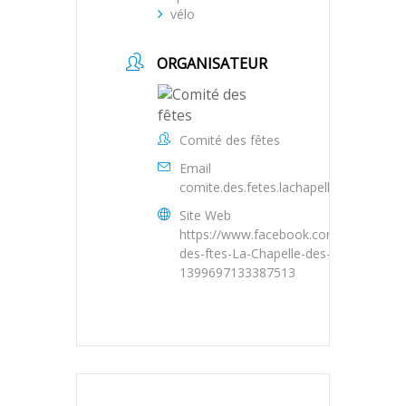
vélo
ORGANISATEUR
Comité des fêtes
Email
comite.des.fetes.lachapelle@laposte.n
Site Web
https://www.facebook.com/Comit-
des-ftes-La-Chapelle-des-Pots-
1399697133387513