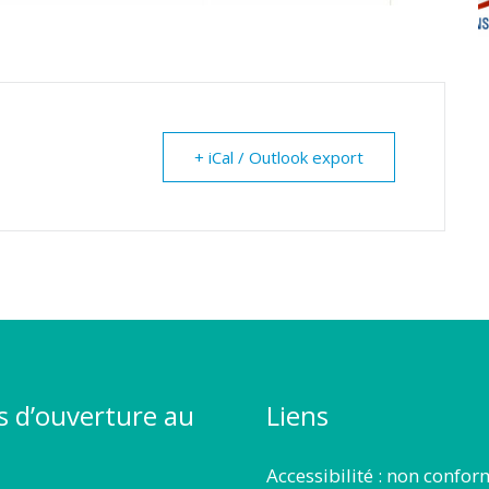
+ iCal / Outlook export
s d’ouverture au
Liens
Accessibilité : non confo