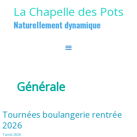
Aller au contenu
Aller au pied de page
La Chapelle des Pots
Naturellement dynamique
MENU
PRINCIPAL
Générale
Tournées boulangerie rentrée
2026
7 août 2026