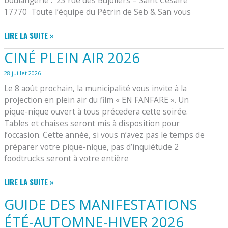
boulangerie : ​ 23 rue des Bujoliers – Saint Césaire
17770 ​ Toute l’équipe du Pétrin de Seb & San vous
BOULANGERIE
LIRE LA SUITE »
:
CINÉ PLEIN AIR 2026
LES
TOURNEES
28 juillet 2026
PRENNENT
Le 8 août prochain, la municipalité vous invite à la
DES
projection en plein air du film « EN FANFARE ». Un
VACANCES
pique-nique ouvert à tous précedera cette soirée.
Tables et chaises seront mis à disposition pour
l’occasion. Cette année, si vous n’avez pas le temps de
préparer votre pique-nique, pas d’inquiétude 2
foodtrucks seront à votre entière
CINÉ
LIRE LA SUITE »
PLEIN
GUIDE DES MANIFESTATIONS
AIR
2026
ÉTÉ-AUTOMNE-HIVER 2026