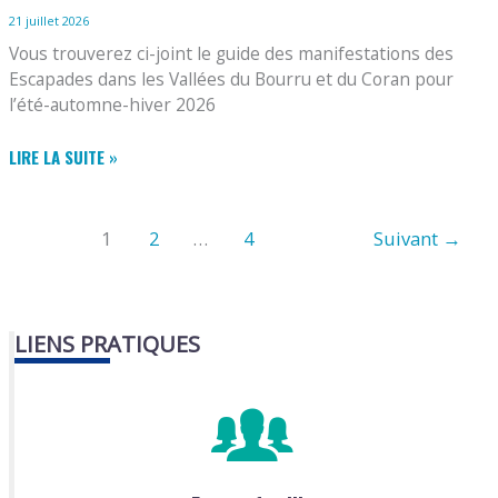
21 juillet 2026
Vous trouverez ci-joint le guide des manifestations des
Escapades dans les Vallées du Bourru et du Coran pour
l’été-automne-hiver 2026
GUIDE
LIRE LA SUITE »
DES
MANIFESTATIONS
ÉTÉ-
1
2
…
4
Suivant
→
AUTOMNE-
HIVER
2026
LIENS PRATIQUES